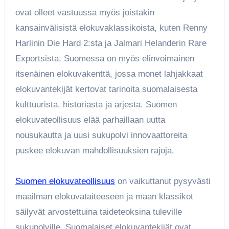
ovat olleet vastuussa myös joistakin
kansainvälisistä elokuvaklassikoista, kuten Renny
Harlinin Die Hard 2:sta ja Jalmari Helanderin Rare
Exportsista. Suomessa on myös elinvoimainen
itsenäinen elokuvakenttä, jossa monet lahjakkaat
elokuvantekijät kertovat tarinoita suomalaisesta
kulttuurista, historiasta ja arjesta. Suomen
elokuvateollisuus elää parhaillaan uutta
nousukautta ja uusi sukupolvi innovaattoreita
puskee elokuvan mahdollisuuksien rajoja.
Suomen elokuvateollisuus
on vaikuttanut pysyvästi
maailman elokuvataiteeseen ja maan klassikot
säilyvät arvostettuina taideteoksina tuleville
sukupolville. Suomalaiset elokuvantekijät ovat