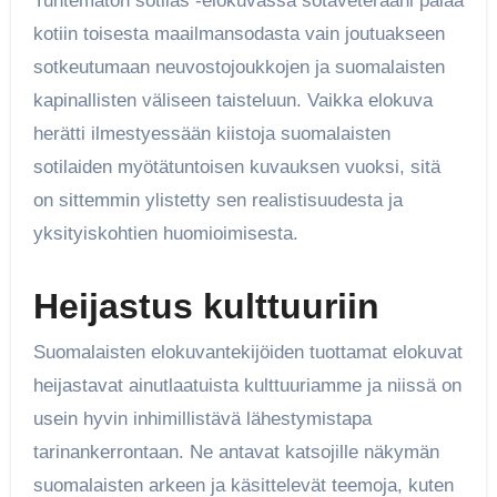
Tuntematon sotilas -elokuvassa sotaveteraani palaa
kotiin toisesta maailmansodasta vain joutuakseen
sotkeutumaan neuvostojoukkojen ja suomalaisten
kapinallisten väliseen taisteluun. Vaikka elokuva
herätti ilmestyessään kiistoja suomalaisten
sotilaiden myötätuntoisen kuvauksen vuoksi, sitä
on sittemmin ylistetty sen realistisuudesta ja
yksityiskohtien huomioimisesta.
Heijastus kulttuuriin
Suomalaisten elokuvantekijöiden tuottamat elokuvat
heijastavat ainutlaatuista kulttuuriamme ja niissä on
usein hyvin inhimillistävä lähestymistapa
tarinankerrontaan. Ne antavat katsojille näkymän
suomalaisten arkeen ja käsittelevät teemoja, kuten