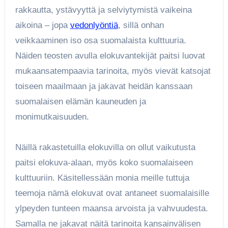
rakkautta, ystävyyttä ja selviytymistä vaikeina
aikoina – jopa
vedonlyöntiä
, sillä onhan
veikkaaminen iso osa suomalaista kulttuuria.
Näiden teosten avulla elokuvantekijät paitsi luovat
mukaansatempaavia tarinoita, myös vievät katsojat
toiseen maailmaan ja jakavat heidän kanssaan
suomalaisen elämän kauneuden ja
monimutkaisuuden.
Näillä rakastetuilla elokuvilla on ollut vaikutusta
paitsi elokuva-alaan, myös koko suomalaiseen
kulttuuriin. Käsitellessään monia meille tuttuja
teemoja nämä elokuvat ovat antaneet suomalaisille
ylpeyden tunteen maansa arvoista ja vahvuudesta.
Samalla ne jakavat näitä tarinoita kansainvälisen