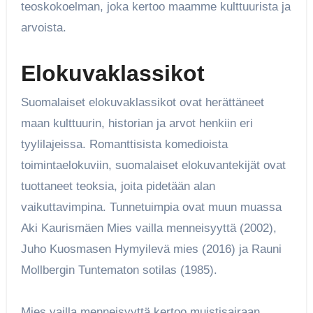
teoskokoelman, joka kertoo maamme kulttuurista ja
arvoista.
Elokuvaklassikot
Suomalaiset elokuvaklassikot ovat herättäneet
maan kulttuurin, historian ja arvot henkiin eri
tyylilajeissa. Romanttisista komedioista
toimintaelokuviin, suomalaiset elokuvantekijät ovat
tuottaneet teoksia, joita pidetään alan
vaikuttavimpina. Tunnetuimpia ovat muun muassa
Aki Kaurismäen Mies vailla menneisyyttä (2002),
Juho Kuosmasen Hymyilevä mies (2016) ja Rauni
Mollbergin Tuntematon sotilas (1985).
Mies vailla menneisyyttä kertoo muistisairaan