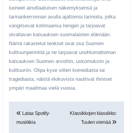
luoneet ainutlaatuisen näkemyksensä ja
tarinankerronnan avulla ajattomia tarinoita, jotka
vangitsevat kotimaansa hengen ja tarjoavat
oivaltavan katsauksen suomalaisten elämään.
Nämä rakastetut teokset ovat osa Suomen
kulttuuriperintöä ja ne tarjoavat unohtumattoman
katsauksen Suomen arvoihin, uskomuksiin ja
kulttuuriin. Olipa kyse sitten komediasta tai
tragediasta, näistä elokuvista nauttivat ihmiset
ympäri maailmaa vielä vuosia.
Artikkelien
Lataa Spotify-
Klassikkojen klassikko:
selaus
musiikkia
Tuulen viemää