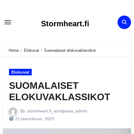
Skip
to
Stormheart.fi
content
Home
Elokuvat
Suomalaiset elokuvaklassikot
Elokuvat
SUOMALAISET
ELOKUVAKLASSIKOT
By
stormheart.fi_wordpress_admin
21 tammikuun, 2023