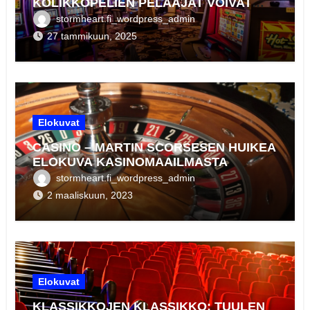
KOLIKKOPELIEN PELAAJAT VOIVAT
NOSTAA STRATEGIANSA UUDELLE
stormheart.fi_wordpress_admin
TASOLLE
27 tammikuun, 2025
Elokuvat
CASINO – MARTIN SCORSESEN HUIKEA
ELOKUVA KASINOMAAILMASTA
stormheart.fi_wordpress_admin
2 maaliskuun, 2023
Elokuvat
KLASSIKKOJEN KLASSIKKO: TUULEN