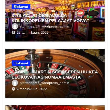
Elokuvat
3 ASIAA, JOIDEN AVULLA
KOLIKKOPELIEN PELAAJAT VOIVAT
NOSTAA STRATEGIANSA UUDELLE
stormheart.fi_wordpress_admin
TASOLLE
27 tammikuun, 2025
Elokuvat
CASINO – MARTIN SCORSESEN HUIKEA
ELOKUVA KASINOMAAILMASTA
stormheart.fi_wordpress_admin
2 maaliskuun, 2023