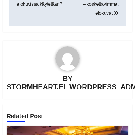
selaus
elokuvissa käytetään?
– koskettavimmat
elokuvat
BY
STORMHEART.FI_WORDPRESS_ADM
Related Post