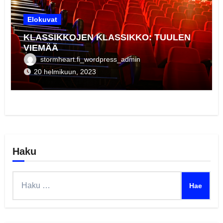
Elokuvat
KLASSIKKOJEN KLASSIKKO: TUULEN
VIEMÄÄ
stormheart.fi_wordpress_admin
20 helmikuun, 2023
Haku
Haku: