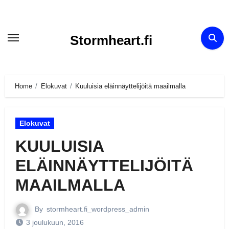
Skip
to
Stormheart.fi
content
Home
Elokuvat
Kuuluisia eläinnäyttelijöitä maailmalla
Elokuvat
KUULUISIA
ELÄINNÄYTTELIJÖITÄ
MAAILMALLA
By
stormheart.fi_wordpress_admin
3 joulukuun, 2016