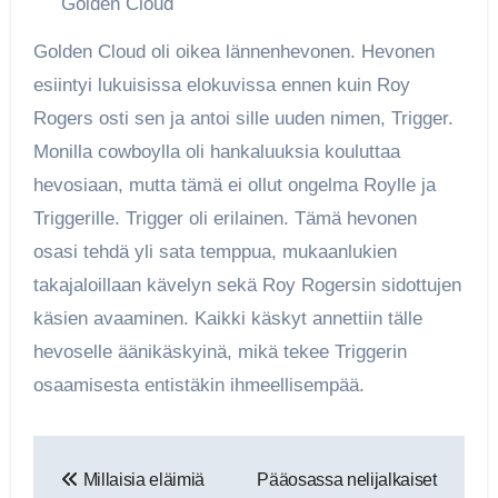
Golden Cloud
Golden Cloud oli oikea lännenhevonen. Hevonen
esiintyi lukuisissa elokuvissa ennen kuin Roy
Rogers osti sen ja antoi sille uuden nimen, Trigger.
Monilla cowboylla oli hankaluuksia kouluttaa
hevosiaan, mutta tämä ei ollut ongelma Roylle ja
Triggerille. Trigger oli erilainen. Tämä hevonen
osasi tehdä yli sata temppua, mukaanlukien
takajaloillaan kävelyn sekä Roy Rogersin sidottujen
käsien avaaminen. Kaikki käskyt annettiin tälle
hevoselle äänikäskyinä, mikä tekee Triggerin
osaamisesta entistäkin ihmeellisempää.
Artikkelien
Millaisia eläimiä
Pääosassa nelijalkaiset